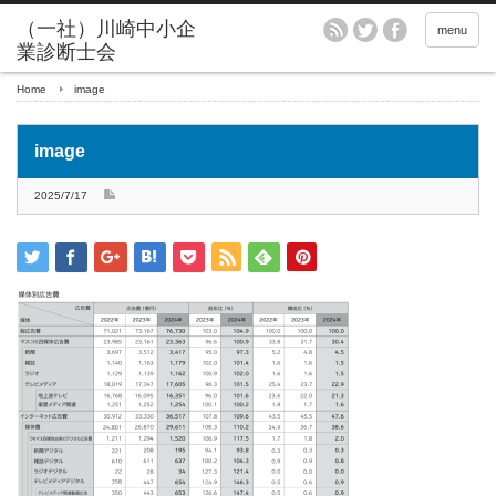
menu
Home
image
image
2025/7/17