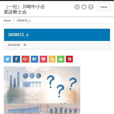
menu
Home
3808672_s
3808672_s
2024/9/28