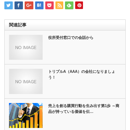
ウ
で
開
き
ま
す)
関連記事
役所受付窓口での会話から
トリプルA（AAA）の会社になりましょ
う！
売上を創る購買行動を生み出す第1歩 ～商
品が持っている価値を伝…