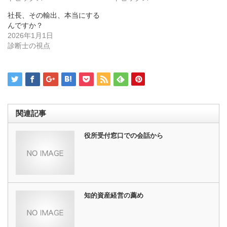
ィ
く
ン
だ
ド
さ
社長、その輸出、本当にする
ウ
い
んですか？
で
(新
開
し
2026年1月1日
き
い
診断士の視点
ま
ウ
す)
ィ
ン
ド
ウ
で
開
き
ま
す)
関連記事
役所受付窓口での会話から
知的資産経営の薦め