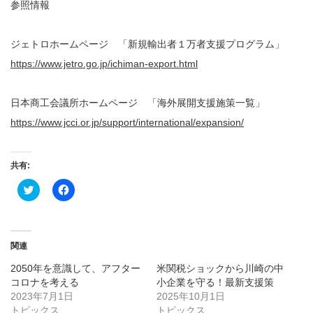
参照情報
ジェトロホームページ 「新規輸出者１万者支援プログラム」
https://www.jetro.go.jp/ichiman-export.html
日本商工会議所ホームページ 「海外展開支援施策一覧」
https://www.jcci.or.jp/support/international/expansion/
共有:
ク
Facebook
リ
で
ッ
共
ク
有
し
す
て
る
Twitter
に
関連
で
は
共
ク
2050年を意識して、アフター
米関税ショックから川崎の中
有
リ
(新
ッ
コロナを考える
小企業を守る！最新支援策
し
ク
2023年7月1日
い
し
2025年10月1日
ウ
て
トピックス
トピックス