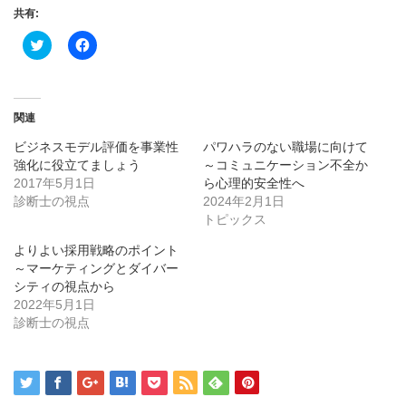
共有:
ク
Facebook
リ
で
ッ
共
ク
有
し
す
て
る
Twitter
に
関連
で
は
共
ク
ビジネスモデル評価を事業性
パワハラのない職場に向けて
有
リ
(新
ッ
強化に役立てましょう
～コミュニケーション不全か
し
ク
2017年5月1日
い
し
ら心理的安全性へ
ウ
て
診断士の視点
2024年2月1日
ィ
く
ン
だ
トピックス
ド
さ
ウ
い
よりよい採用戦略のポイント
で
(新
開
し
～マーケティングとダイバー
き
い
シティの視点から
ま
ウ
す)
ィ
2022年5月1日
ン
診断士の視点
ド
ウ
で
開
き
ま
す)