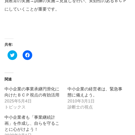
員教育の実施→訓練の実施→見直しを行い、実効性のあるＢＣＰ
にしていくことが重要です。
共有:
ク
Facebook
リ
で
ッ
共
ク
有
し
す
て
る
Twitter
に
関連
で
は
共
ク
中小企業の事業承継円滑化に
中小企業の経営者は、緊急事
有
リ
(新
ッ
向けたＢＣＰ視点の有効活用
態に備えよう。
し
ク
2025年5月4日
い
し
2010年3月1日
ウ
て
トピックス
診断士の視点
ィ
く
ン
だ
ド
さ
中小企業者も「事業継続計
ウ
い
画」を作成し、自らを守るこ
で
(新
開
し
とに心がけよう！
き
い