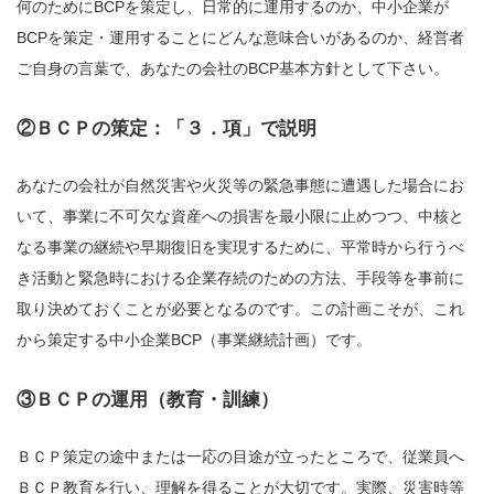
何のためにBCPを策定し、日常的に運用するのか、中小企業が
BCPを策定・運用することにどんな意味合いがあるのか、経営者
ご自身の言葉で、あなたの会社のBCP基本方針として下さい。
②ＢＣＰの策定：「３．項」で説明
あなたの会社が自然災害や火災等の緊急事態に遭遇した場合にお
いて、事業に不可欠な資産への損害を最小限に止めつつ、中核と
なる事業の継続や早期復旧を実現するために、平常時から行うべ
き活動と緊急時における企業存続のための方法、手段等を事前に
取り決めておくことが必要となるのです。この計画こそが、これ
から策定する中小企業BCP（事業継続計画）です。
③ＢＣＰの運用（教育・訓練）
ＢＣＰ策定の途中または一応の目途が立ったところで、従業員へ
ＢＣＰ教育を行い、理解を得ることが大切です。実際、災害時等