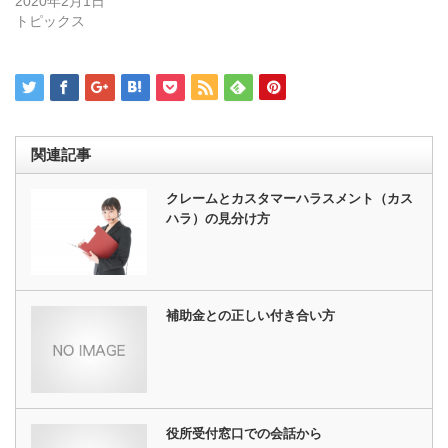
2020年2月1日
ま
ウ
す)
ィ
トピックス
ン
ド
ウ
で
開
き
ま
す)
関連記事
クレームとカスタマーハラスメント（カス
ハラ）の見分け方
補助金との正しい付き合い方
役所受付窓口での会話から