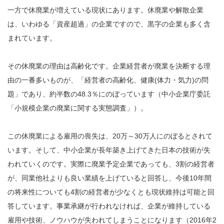
一方で休廃業が増えている現状にあります。休廃業や解散企業
は、いわゆる「資産超過」の企業ですので、黒字の企業も多く含
まれています。
その休廃業の理由は高齢化です。企業経営者が廃業を決断する理
由の一番多いものが、「経営者の高齢化、健康(体力・気力)の問
題」であり、約半数の48.3％にのぼっています（中小企業庁委託
「小規模企業の廃業に関する実態調査」）。
この休廃業による雇用の喪失は、20万～30万人にのぼるとされて
います。そして、中小企業が長年築き上げてきた日本の技術が失
われていくのです。実際に廃業予定企業であっても、3割の経営者
が、同業他社よりも良い業績を上げていると回答し、今後10年間
の将来性についても4割の経営者が少なくとも現状維持は可能と回
答しています。事業承継が行われなければ、企業が維持している
雇⽤や技術、ノウハウが失われてしまうことになります（2016年2