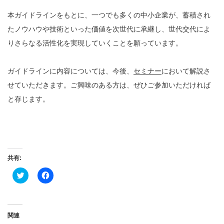
本ガイドラインをもとに、一つでも多くの中小企業が、蓄積され
たノウハウや技術といった価値を次世代に承継し、世代交代によ
りさらなる活性化を実現していくことを願っています。
ガイドラインに内容については、今後、
セミナー
において解説さ
せていただきます。ご興味のある方は、ぜひご参加いただければ
と存じます。
共有:
ク
Facebook
リ
で
ッ
共
ク
有
し
す
て
る
Twitter
に
関連
で
は