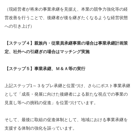
（現経営者が将来の事業承継を⾒据え、本業の競争⼒強化等の経
営改善を⾏うことで、後継者が後を継ぎたくなるような経営状態
への引き上げ）
【ステップ４】親族内・従業員承継事業の場合は事業承継計画策
定、社外への引継ぎの場合はマッチング実施
【ステップ５】事業承継、Ｍ＆Ａ等の実行
上記ステップ1～３をプレ承継と位置づけ、さらにポスト事業承継
として「成長・発展に向けた後継者による新たな視点での事業の
見直し等への挑戦の促進」を位置づけています。
そして、最後に取組の促進体制として、地域における事業承継を
支援する体制の強化を謳っています。