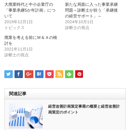
共
ク
大廃業時代と中小企業庁の
新たな局面に入った事業承継
有
リ
(新
ッ
「事業承継5か年計画」につ
問題～診断士が担う「承継後
し
ク
いて
い
し
の経営サポート」～
ウ
て
2019年12月1日
2024年10月1日
ィ
く
ン
だ
トピックス
診断士の視点
ド
さ
ウ
い
廃業を考える前にＭ＆Ａの検
で
(新
開
し
討を
き
い
2021年11月1日
ま
ウ
す)
ィ
診断士の視点
ン
ド
ウ
で
開
き
ま
す)
関連記事
経営改善計画策定事業の概要と経営改善計
画策定のポイント