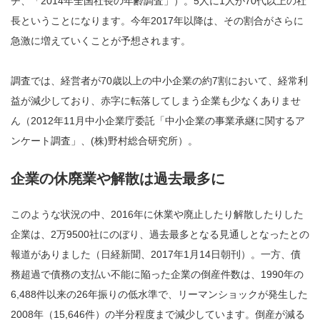
チ、「2014年全国社長の年齢調査」）。5人に1人が70代以上の社
長ということになります。今年2017年以降は、その割合がさらに
急激に増えていくことが予想されます。
調査では、経営者が70歳以上の中小企業の約7割において、経常利
益が減少しており、赤字に転落してしまう企業も少なくありませ
ん（2012年11月中小企業庁委託「中小企業の事業承継に関するア
ンケート調査」、(株)野村総合研究所）。
企業の休廃業や解散は過去最多に
このような状況の中、2016年に休業や廃止したり解散したりした
企業は、2万9500社にのぼり、過去最多となる見通しとなったとの
報道がありました（日経新聞、2017年1月14日朝刊）。一方、債
務超過で債務の支払い不能に陥った企業の倒産件数は、1990年の
6,488件以来の26年振りの低水準で、リーマンショックが発生した
2008年（15,646件）の半分程度まで減少しています。倒産が減る