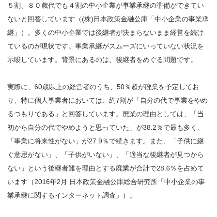
５割、８０歳代でも４割の中小企業が事業承継の準備ができてい
ないと回答しています（(株)日本政策金融公庫「中小企業の事業承
継」）。多くの中小企業では後継者が決まらないまま経営を続け
ているのが現状です。事業承継がスムーズにいっていない状況を
示唆しています。背景にあるのは、後継者をめぐる問題です。
実際に、60歳以上の経営者のうち、50％超が廃業を予定してお
り、特に個⼈事業者においては、約7割が「自分の代で事業をやめ
るつもりである」と回答しています。廃業の理由としては、「当
初から自分の代でやめようと思っていた」が38.2％で最も多く、
「事業に将来性がない」が27.9％で続きます。また、「子供に継
ぐ意思がない」、「子供がいない」、「適当な後継者が⾒つから
ない」という後継者難を理由とする廃業が合計で28.6％を占めて
います（2016年2⽉ 日本政策金融公庫総合研究所「中小企業の事
業承継に関するインターネット調査」）。