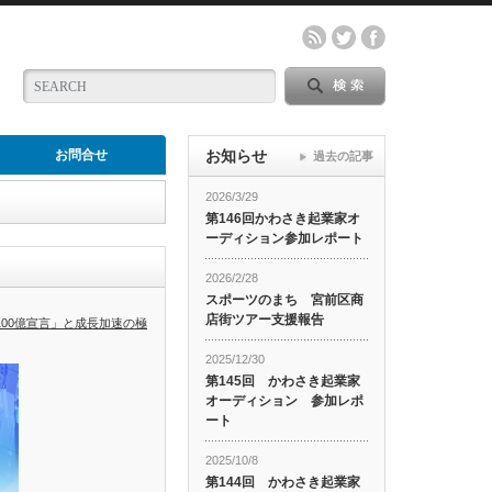
お問合せ
お知らせ
過去の記事
2026/3/29
第146回かわさき起業家オ
ーディション参加レポート
2026/2/28
スポーツのまち 宮前区商
店街ツアー支援報告
100億宣言」と成長加速の極
2025/12/30
第145回 かわさき起業家
オーディション 参加レポ
ート
2025/10/8
第144回 かわさき起業家