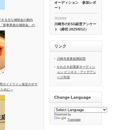
オーディション 参加レポ
ート
2025/9/8
用できる主な補助金の動向
川崎市のESG経営アンケー
「新事業進出補助金」の統
ト（締切 2025/9/12）
リンク
川崎市産業振興財団
かわさき起業家オーディシ
ョン ビジネス・アイデアシ
ーズ市場
活用ガイドライン策定のすす
るために～
Change Language
Powered by
Translate