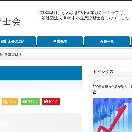
2018年4月、かわさき中小企業診断士クラブは、
一般社団法人 川崎中小企業診断士会になりました
診断士会の紹介
事業概要
会員一覧
与える影響は？
トピックス
100億未満の企業が学ぶ「
意
RSS
feedly
Pin it