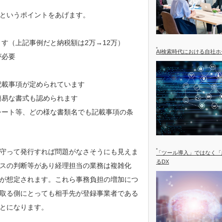
というポイントをあげます。
す（上記事例だと納税額は2万→12万）
AI検索時代における自社
が必要
記載事項が定められています
簡易な書式も認められます
シート等、どの様な書類名でも記載事項の条
守って発行すれば問題がなさそうにも見えま
「ツール導入」ではなく「
るDX
スの判断等があり経理担当の業務は複雑化
が想定されます。これら事務負担の増加につ
取る側にとっても相手先が登録事業者である
とになります。