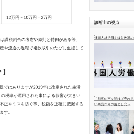
12万円－10万円＝2万円
診断士の視点
外国人材活用を経営改革の
には課税割合の考慮や原則と特例がある等、
産や流通の過程で複数取引のたびに重複して
？】
ではありますが2019年に改定された生活
りの税率が運用された事による影響が大きい
「顧客の声を聞けば売れる
不正やミスを防ぐ事、税額を正確に把握する
い商品作りの落とし穴～
ます。