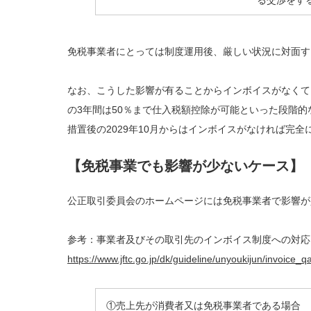
る交渉をす
免税事業者にとっては制度運用後、厳しい状況に対面す
なお、こうした影響が有ることからインボイスがなくて
の3年間は50％まで仕入税額控除が可能といった段階
措置後の2029年10月からはインボイスがなければ完
【免税事業でも影響が少ないケース】
公正取引委員会のホームページには免税事業者で影響が
参考：事業者及びその取引先のインボイス制度への対応
https://www.jftc.go.jp/dk/guideline/unyoukijun/invoice_
①売上先が消費者又は免税事業者である場合