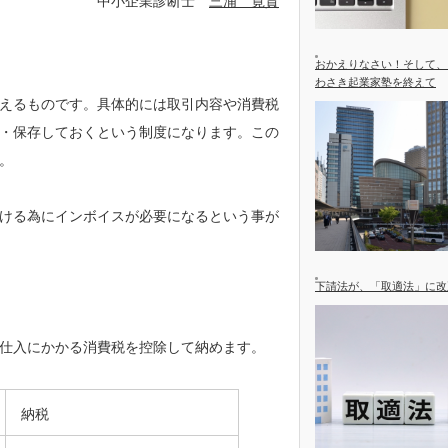
中小企業診断士
三浦 寛貴
おかえりなさい！そして、
わさき起業家塾を終えて
えるものです。具体的には取引内容や消費税
・保存しておくという制度になります。この
。
ける為にインボイスが必要になるという事が
下請法が、「取適法」に改
仕入にかかる消費税を控除して納めます。
納税