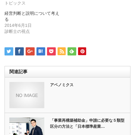
ン
だ
トピックス
ド
さ
ウ
い
経営判断と説明について考え
で
(新
開
し
る
き
い
2014年6月1日
ま
ウ
す)
ィ
診断士の視点
ン
ド
ウ
で
開
き
ま
す)
関連記事
アベノミクス
「事業再構築補助金」申請に必要な５類型
区分の方法と「日本標準産業…