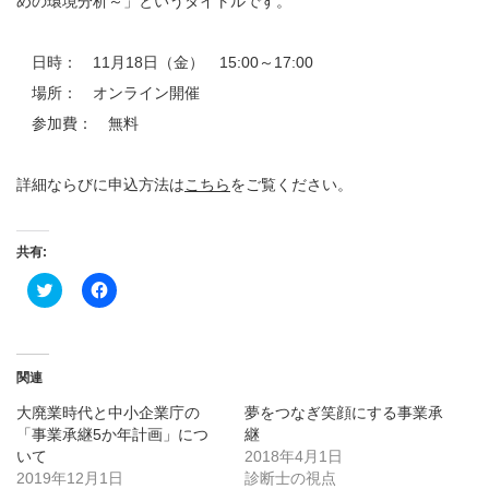
めの環境分析～」というタイトルです。
日時： 11月18日（金） 15:00～17:00
場所： オンライン開催
参加費： 無料
詳細ならびに申込方法は
こちら
をご覧ください。
共有:
ク
Facebook
リ
で
ッ
共
ク
有
し
す
て
る
Twitter
に
関連
で
は
共
ク
大廃業時代と中小企業庁の
夢をつなぎ笑顔にする事業承
有
リ
(新
ッ
「事業承継5か年計画」につ
継
し
ク
いて
い
し
2018年4月1日
ウ
て
2019年12月1日
診断士の視点
ィ
く