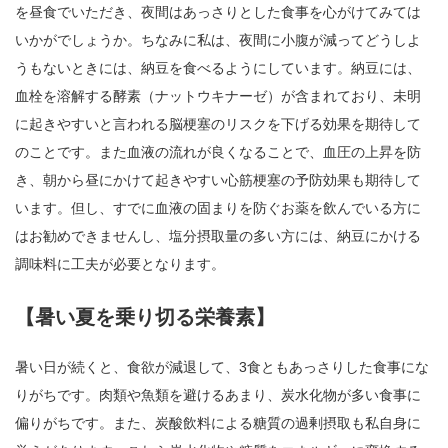
を昼食でいただき、夜間はあっさりとした食事を心がけてみては
いかがでしょうか。ちなみに私は、夜間に小腹が減ってどうしよ
うもないときには、納豆を食べるようにしています。納豆には、
血栓を溶解する酵素（ナットウキナーゼ）が含まれており、未明
に起きやすいと言われる脳梗塞のリスクを下げる効果を期待して
のことです。また血液の流れが良くなることで、血圧の上昇を防
き、朝から昼にかけて起きやすい心筋梗塞の予防効果も期待して
います。但し、すでに血液の固まりを防ぐお薬を飲んでいる方に
はお勧めできませんし、塩分摂取量の多い方には、納豆にかける
調味料に工夫が必要となります。
【暑い夏を乗り切る栄養素】
暑い日が続くと、食欲が減退して、3食ともあっさりした食事にな
りがちです。肉類や魚類を避けるあまり、炭水化物が多い食事に
偏りがちです。また、炭酸飲料による糖質の過剰摂取も私自身に