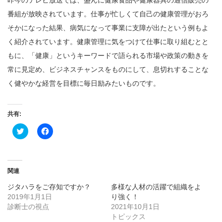
番組が放映されています。仕事が忙しくて自己の健康管理がおろ
そかになった結果、病気になって事業に支障が出たという例もよ
く紹介されています。健康管理に気をつけて仕事に取り組むとと
もに、「健康」というキーワードで語られる市場や政策の動きを
常に見定め、ビジネスチャンスをものにして、息切れすることな
く健やかな経営を目標に毎日励みたいものです。
共有:
ク
Facebook
リ
で
ッ
共
ク
有
し
す
て
る
Twitter
に
関連
で
は
共
ク
ジタハラをご存知ですか？
多様な人材の活躍で組織をよ
有
リ
(新
ッ
2019年1月1日
り強く！
し
ク
診断士の視点
い
し
2021年10月1日
ウ
て
トピックス
ィ
く