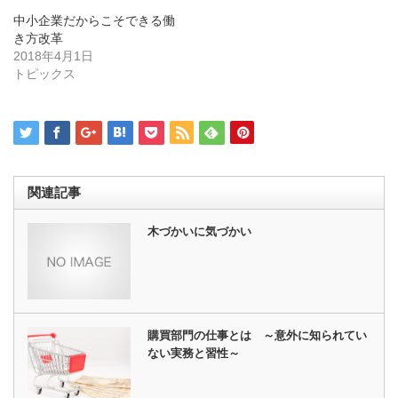
ン
だ
ド
さ
中小企業だからこそできる働
ウ
い
き方改革
で
(新
開
し
2018年4月1日
き
い
トピックス
ま
ウ
す)
ィ
ン
ド
ウ
で
開
き
ま
す)
関連記事
木づかいに気づかい
購買部門の仕事とは ～意外に知られてい
ない実務と習性～