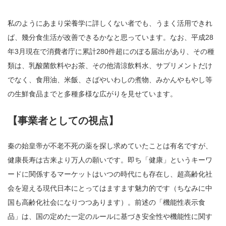
私のようにあまり栄養学に詳しくない者でも、うまく活用できれ
ば、幾分食生活が改善できるかなと思っています。なお、平成28
年3月現在で消費者庁に累計280件超にのぼる届出があり、その種
類は、乳酸菌飲料やお茶、その他清涼飲料水、サプリメントだけ
でなく、食用油、米飯、さばやいわしの煮物、みかんやもやし等
の生鮮食品までと多種多様な広がりを見せています。
【事業者としての視点】
秦の始皇帝が不老不死の薬を探し求めていたことは有名ですが、
健康長寿は古来より万人の願いです。即ち「健康」というキーワ
ードに関係するマーケットはいつの時代にも存在し、超高齢化社
会を迎える現代日本にとってはますます魅力的です（ちなみに中
国も高齢化社会になりつつあります）。前述の「機能性表示食
品」は、国の定めた一定のルールに基づき安全性や機能性に関す