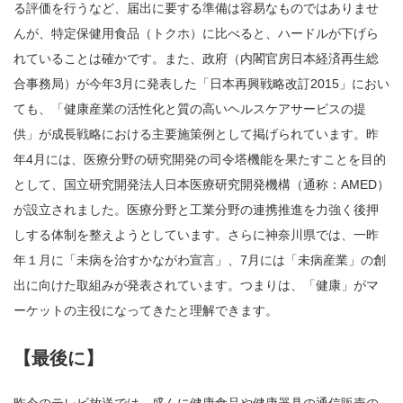
る評価を行うなど、届出に要する準備は容易なものではありませ
んが、特定保健用食品（トクホ）に比べると、ハードルが下げら
れていることは確かです。また、政府（内閣官房日本経済再生総
合事務局）が今年3月に発表した「日本再興戦略改訂2015」におい
ても、「健康産業の活性化と質の高いヘルスケアサービスの提
供」が成長戦略における主要施策例として掲げられています。昨
年4月には、医療分野の研究開発の司令塔機能を果たすことを目的
として、国立研究開発法人日本医療研究開発機構（通称：AMED）
が設立されました。医療分野と工業分野の連携推進を力強く後押
しする体制を整えようとしています。さらに神奈川県では、一昨
年１月に「未病を治すかながわ宣言」、7月には「未病産業」の創
出に向けた取組みが発表されています。つまりは、「健康」がマ
ーケットの主役になってきたと理解できます。
【最後に】
昨今のテレビ放送では、盛んに健康食品や健康器具の通信販売の