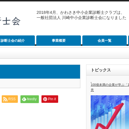
2018年4月、かわさき中小企業診断士クラブは、
一般社団法人 川崎中小企業診断士会になりました
診断士会の紹介
事業概要
会員一覧
トピックス
100億未満の企業が学ぶ「
意
RSS
feedly
Pin it