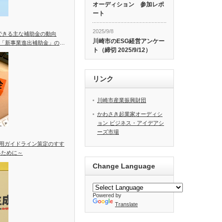
オーディション 参加レポ
ート
2025/9/8
用できる主な補助金の動向
川崎市のESG経営アンケー
「新事業進出補助金」の統
ト（締切 2025/9/12）
リンク
川崎市産業振興財団
かわさき起業家オーディシ
ョン ビジネス・アイデアシ
ーズ市場
活用ガイドライン策定のすす
るために～
Change Language
Powered by
Translate