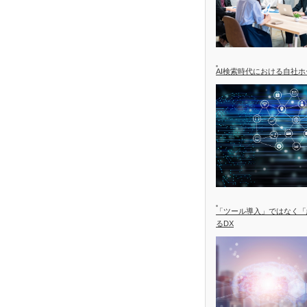
AI検索時代における自社
「ツール導入」ではなく「
るDX