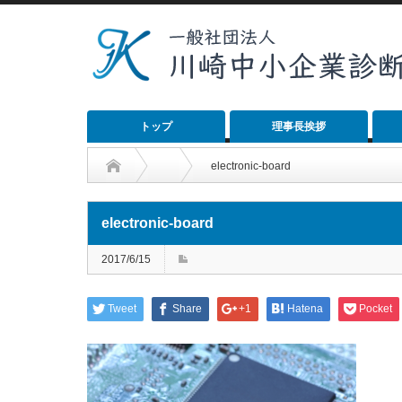
トップ
理事長挨拶
electronic-board
electronic-board
2017/6/15
Tweet
Share
+1
Hatena
Pocket