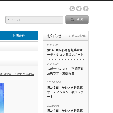
お問合せ
お知らせ
過去の記事
2026/3/29
第146回かわさき起業家オ
ーディション参加レポート
2026/2/28
スポーツのまち 宮前区商
店街ツアー支援報告
100億宣言」と成長加速の極
2025/12/30
第145回 かわさき起業家
オーディション 参加レポ
ート
2025/10/8
第144回 かわさき起業家