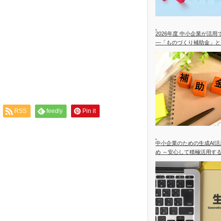
2026年度 中小企業が活
―「ものづくり補助金」と
合を中心に―
RSS
feedly
Pin it
中小企業のための生成AI
め ～安心して積極活用す