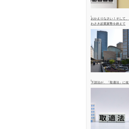
おかえりなさい！そして、
わさき起業家塾を終えて
下請法が、「取適法」に改