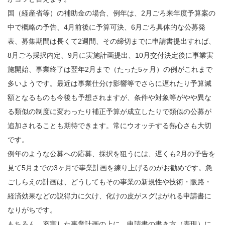
国（経産省等）の補助金の場合、例年は、2月ごろ来年度予算案の
中で概略の予告、4月前後に予算可決、6月ごろ具体的な公募発
表、募集期間は長くて2週間、その締切までに申請書提出すれば、
8月ごろ採択内定、9月に実施計画提出、10月交付決定後に事業実
施開始、事業終了は翌年2月まで（たった5ヶ月）の例がこれまで
多いようです。最近は事業仕分け影響等でさらに遅れたり予算減
額となるものも今後も予想されますが、条件や対象等がやや異な
る類似の制度に変わったり補正予算が成立したりで類似の公募が
追加されることも期待できます。常にウオッチする熱心さも大切
です。
例年のような公募への応募、採択を狙うには、遅くも2月の予告を
見て5月までの3ヶ月で事業計画を練り上げるのがお勧めです。急
ごしらえの計画は、どうしてもその事業の新規性や技術・販路・
経済効果などの説得力に欠け、化けの皮がスグはがれる申請書に
なりがちです。
もちろん、充実した事業計画の上に、申請書の書き方（表現）に