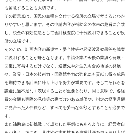
も留意することも大切です。
その留意点は、国民の血税を交付する役所の立場で考えるとわか
りやすいと思います。その申請内容が補助金の本来の趣旨に合致
し、税金の有効使途として会計検査院に十分説明できることが役
所の立場です。
そのため、計画内容の新規性・妥当性等や経済波及効果等を誠実
に説明することが肝となります。申請企業の今後の業績や発展・
回復に寄与するだけでなく、連携先や外注先も含め地域の発展
や、業界・日本の技術力・国際競争力の強化にも貢献し得る成果
を期待できる計画に練り上げる努力が重要です。そしてそれらを
謙虚に過不足なく表現することが重要となり、同じ意味で、各経
費の金額も実際の見積等の裏づけのある単価や、指定の標準月額
に見合った人件費など、すべてを妥当な金額とすることが必要で
す。
また補助金に初挑戦して成功した事例にもあるように、経営者自
らが考え、気づき、具体性や実現性ある事業計画を自ら練り上げ