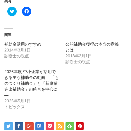
共有:
ク
Facebook
リ
で
ッ
共
ク
有
し
す
て
る
Twitter
に
関連
で
は
共
ク
補助金活用のすすめ
公的補助金獲得の本当の意義
有
リ
(新
ッ
2014年3月1日
とは
し
ク
診断士の視点
い
し
2018年2月1日
ウ
て
診断士の視点
ィ
く
ン
だ
ド
さ
2026年度 中小企業が活用で
ウ
い
きる主な補助金の動向 ―「も
で
(新
開
し
のづくり補助金」と「新事業
き
い
進出補助金」の統合を中心に
ま
ウ
す)
ィ
―
ン
2026年5月1日
ド
ウ
トピックス
で
開
き
ま
す)