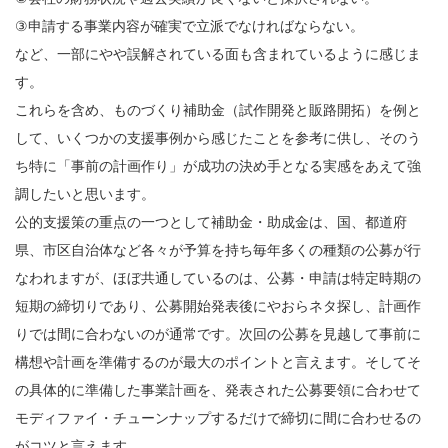
③申請する事業内容が確実で立派でなければならない。
など、一部にやや誤解されている面も含まれているように感じま
す。
これらを含め、ものづくり補助金（試作開発と販路開拓）を例と
して、いくつかの支援事例から感じたことを参考に供し、そのう
ち特に「事前の計画作り」が成功の決め手となる実感をあえて強
調したいと思います。
公的支援策の重点の一つとして補助金・助成金は、国、都道府
県、市区自治体など各々が予算を持ち毎年多くの種類の公募が行
なわれますが、ほぼ共通しているのは、公募・申請は特定時期の
短期の締切りであり、公募開始発表後にやおらネタ探し、計画作
りでは間に合わないのが通常です。次回の公募を見越して事前に
構想や計画を準備するのが最大のポイントと言えます。そしてそ
の具体的に準備した事業計画を、発表された公募要領に合わせて
モディファイ・チューンナップするだけで締切に間に合わせるの
がコツと言えます。