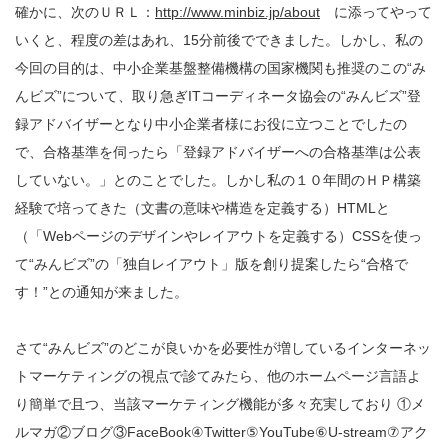
確かに、次のＵＲＬ：
http://www.minbiz.jp/about
に添ってやって
いくと、程度の差はあれ、15分前後でできました。しかし、私の
今回の目的は、中小企業基盤整備機構の国家機関も推奨のこの“み
んビズ”について、取り急ぎITコーディネータ協会の“みんビズ”登
録アドバイザーとなり中小企業者様にお役に立つことでしたの
で、合格基準を伺ったら「登録アドバイザーへの合格基準は公表
していない。」とのことでした。しかし私の１０年間のＨＰ構築
経験で培ってきた（文書の意味や構造を定義する）HTMLと
（「Webページのデザインやレイアウトを定義する）CSSを使っ
て“みんビズ”の「独自レイアウト」版を創り提案したら“合格で
す！”との通知が来ました。
さて“みんビズ”のどこが良いかを必要性が増しているインターネッ
トマーケティングの視点で診てみたら、他のホームページ言語よ
り簡単で且つ、当該マーケティング機能が多々充実しており ①メ
ルマガ②ブログ③FaceBook④Twitter⑤YouTube⑥U-stream⑦アク