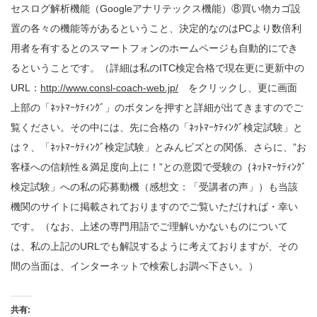
セスログ解析機能（Googleアナリテックス機能）⑧買い物カゴ設
置の各々の機能等があるということ、決定的なのはPCより数倍利
用者を有するとのスマートフォンのホームページも自動的にでき
るということです。（詳細は私のITC検定合格で現在更に更新中の
URL：
http://www.consl-coach-web.jp/
をクリックし、更に画面
上部の「ﾈｯﾄﾏｰｹﾃｨﾝｸﾞ」のボタンを押すと詳細が出てきますのでご
覧ください。その中には、先に合格の「ﾈｯﾄﾏｰｹﾃｨﾝｸﾞ検定試験」と
は？、「ﾈｯﾄﾏｰｹﾃｨﾝｸﾞ検定試験」とみんビズとの関係、さらに、”お
客様への信頼性＆満足度向上に！”との意図で受験の｛ﾈｯﾄﾏｰｹﾃｨﾝｸﾞ
検定試験」への私の応募動機（感想文：「受講者の声」）も当該
機関のサイトに掲載されておりますのでご覧いただければ・幸い
です。（なお、上述の専門用語でご理解いかないものについて
は、私の上記のURLでも解説するように考えておりますが、その
間の当面は、インターネットで検索しお調べ下さい。）
共有: