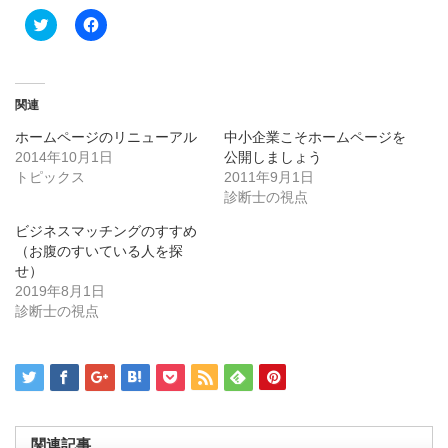
ク
Facebook
リ
で
ッ
共
ク
有
し
す
て
る
Twitter
に
関連
で
は
共
ク
ホームページのリニューアル
中小企業こそホームページを
有
リ
(新
ッ
2014年10月1日
公開しましょう
し
ク
トピックス
い
し
2011年9月1日
ウ
て
診断士の視点
ィ
く
ン
だ
ド
さ
ビジネスマッチングのすすめ
ウ
い
（お腹のすいている人を探
で
(新
開
し
せ）
き
い
2019年8月1日
ま
ウ
す)
ィ
診断士の視点
ン
ド
ウ
で
開
き
ま
す)
関連記事