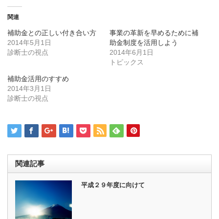
し
す
て
る
Twitter
に
関連
で
は
共
ク
補助金との正しい付き合い方
事業の革新を早めるために補
有
リ
(新
ッ
2014年5月1日
助金制度を活用しよう
し
ク
診断士の視点
い
し
2014年6月1日
ウ
て
トピックス
ィ
く
ン
だ
ド
さ
補助金活用のすすめ
ウ
い
2014年3月1日
で
(新
開
し
診断士の視点
き
い
ま
ウ
す)
ィ
ン
ド
ウ
で
開
き
ま
関連記事
す)
平成２９年度に向けて