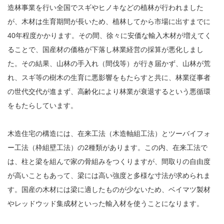
造林事業を行い全国でスギやヒノキなどの植林が行われました
が、木材は生育期間が長いため、植林してから市場に出すまでに
40年程度かかります。その間、徐々に安価な輸入木材が増えてく
ることで、国産材の価格が下落し林業経営の採算が悪化しまし
た。その結果、山林の手入れ（間伐等）が行き届かず、山林が荒
れ、スギ等の樹木の生育に悪影響をもたらすと共に、林業従事者
の世代交代が進まず、高齢化により林業が衰退するという悪循環
をもたらしています。
木造住宅の構造には、在来工法（木造軸組工法）とツーバイフォ
ー工法（枠組壁工法）の2種類があります。この内、在来工法で
は、柱と梁を組んで家の骨組みをつくりますが、間取りの自由度
が高いこともあって、梁には高い強度と多様な寸法が求められま
す。国産の木材には梁に適したものが少ないため、ベイマツ製材
やレッドウッド集成材といった輸入材を使うことになります。