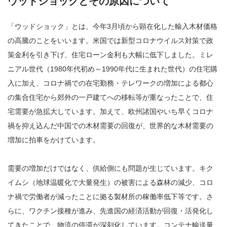
ウッドショックとその原因について
「ウッドショック」とは、今年3月頃から顕在化した輸入木材価格
の高騰のことをいいます。米国では新型コロナウイルス対策で政
策金利を引き下げ、住宅ローン金利も大幅に低下しました。ミレ
ニアル世代（1980年代初め～1990年代に生まれた世代）の住宅購
入に加え、コロナ禍での在宅勤務・テレワークの増加による都心
の集合住宅から郊外の一戸建てへの移転等が重なったことで、住
宅需要が急拡大しています。加えて、欧州諸国やいち早くコロナ
禍を抑え込んだ中国での木材需要の回復が、世界的な木材需要の
増加に拍車をかけています。
需要の増加だけではなく、供給側にも問題が生じています。キク
イムシ（地球温暖化で大量発生）の被害による森林の減少、コロ
ナ禍で労働者が減ったことに拠る製材所の稼働率低下等です。さ
らに、ワクチン接種が進み、先進国の経済活動が回復・活発化し
てきたことで、物流の停滞が深刻化しています。コンテナ輸送量