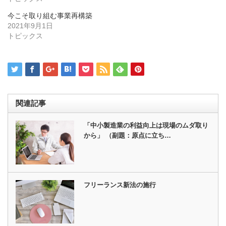
ド
さ
ウ
い
今こそ取り組む事業再構築
で
(新
開
し
2021年9月1日
き
い
トピックス
ま
ウ
す)
ィ
ン
ド
ウ
で
開
き
ま
す)
関連記事
「中小製造業の利益向上は現場のムダ取り
から」 （副題：原点に立ち…
フリーランス新法の施行