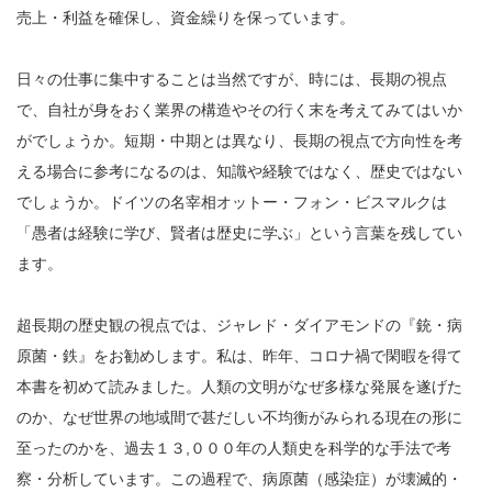
売上・利益を確保し、資金繰りを保っています。
日々の仕事に集中することは当然ですが、時には、長期の視点
で、自社が身をおく業界の構造やその行く末を考えてみてはいか
がでしょうか。短期・中期とは異なり、長期の視点で方向性を考
える場合に参考になるのは、知識や経験ではなく、歴史ではない
でしょうか。ドイツの名宰相オットー・フォン・ビスマルクは
「愚者は経験に学び、賢者は歴史に学ぶ」という言葉を残してい
ます。
超長期の歴史観の視点では、ジャレド・ダイアモンドの『銃・病
原菌・鉄』をお勧めします。私は、昨年、コロナ禍で閑暇を得て
本書を初めて読みました。人類の文明がなぜ多様な発展を遂げた
のか、なぜ世界の地域間で甚だしい不均衡がみられる現在の形に
至ったのかを、過去１３,０００年の人類史を科学的な手法で考
察・分析しています。この過程で、病原菌（感染症）が壊滅的・