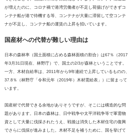
が増えたのに、コロナ禍で港湾労働者が不足し荷揚げができずコ
ンテナ船が港で待機する等、コンテナが大量に滞留して空コンテ
ナが不足し、コンテナ船の運賃の上昇を招いています。
国産材への代替が難しい理由は
日本の森林率（国土面積に占める森林面積の割合）は67％（2017
年3月31日現在、林野庁）で、国土の2/3が森林ということです。
一方、木材自給率は、2011年から9年連続で上昇しているものの、
37.8％（林野庁「令和元年（2019年）木材需給表」）に留まって
います。
国産材で代替できる余地がありそうですが、そこには構造的な問
題があります。日本の森林は、日中戦争や太平洋戦争等で軍需物
資として大量に伐採されたうえ、戦後は消失した木材住宅の復興
でさらに伐採が進みました。木材不足を補うために、国を挙げて