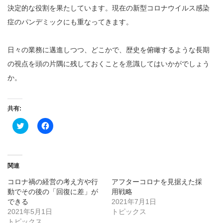
決定的な役割を果たしています。現在の新型コロナウイルス感染
症のパンデミックにも重なってきます。
日々の業務に邁進しつつ、どこかで、歴史を俯瞰するような長期
の視点を頭の片隅に残しておくことを意識してはいかがでしょう
か。
共有:
ク
Facebook
リ
で
ッ
共
ク
有
し
す
て
る
Twitter
に
関連
で
は
共
ク
コロナ禍の経営の考え方や行
アフターコロナを見据えた採
有
リ
(新
ッ
動でその後の「回復に差」が
用戦略
し
ク
できる
い
し
2021年7月1日
ウ
て
2021年5月1日
トピックス
ィ
く
ン
だ
トピックス