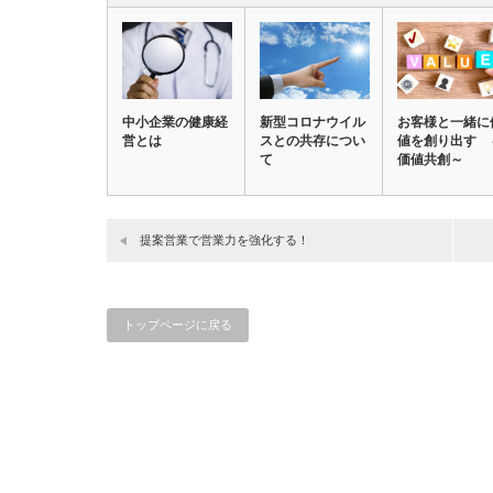
ウ
で
開
き
ま
す)
中小企業の健康経
新型コロナウイル
お客様と一緒に
営とは
スとの共存につい
値を創り出す 
て
価値共創～
提案営業で営業力を強化する！
トップページに戻る