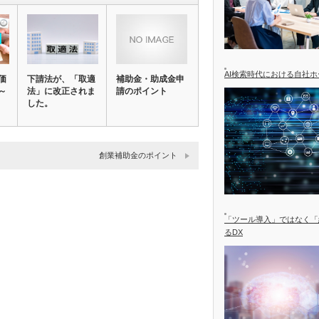
AI検索時代における自社
価
下請法が、「取適
補助金・助成金申
～
法」に改正されま
請のポイント
した。
創業補助金のポイント
「ツール導入」ではなく「
るDX