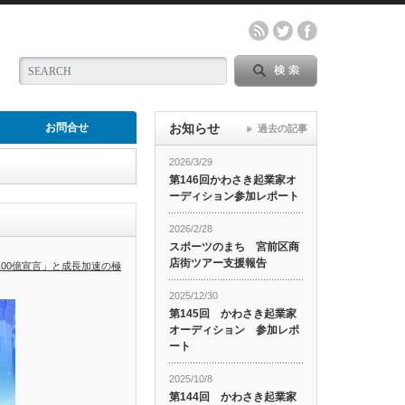
お問合せ
お知らせ
過去の記事
2026/3/29
第146回かわさき起業家オ
ーディション参加レポート
2026/2/28
スポーツのまち 宮前区商
店街ツアー支援報告
100億宣言」と成長加速の極
2025/12/30
第145回 かわさき起業家
オーディション 参加レポ
ート
2025/10/8
第144回 かわさき起業家