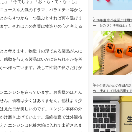
返し」「今でしょ」「お・も・て・な・し」
ニュースや人気のドラマ、バラエティ等から
とから４つから一つ選ぶとすれば何を選びま
2026年度 中小企業が活
―「ものづくり補助金」と
ます。それはこの言葉は物造りの心と考える
合を中心に―
とと考えます。物造りの形である製品が人に
、感動を与える製品はいかに造られるかを考
かべ作っています。決して性能の良さだけが
中小企業のための生成AI
め ～安心して積極活用す
ンエンジンを造っています。お客様のほとん
せん。価格は安くはありません。他社より少
は見た目が美しいのです。エンジン本体の外
かけ磨き上げています。最終検査では外観検
えたエンジンは化粧木箱に入れて出荷されま