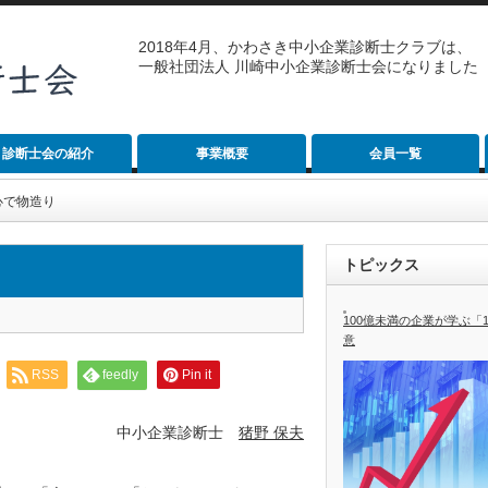
2018年4月、かわさき中小企業診断士クラブは、
一般社団法人 川崎中小企業診断士会になりました
診断士会の紹介
事業概要
会員一覧
心で物造り
トピックス
100億未満の企業が学ぶ「
意
RSS
feedly
Pin it
中小企業診断士
猪野 保夫