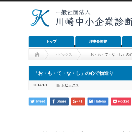
トップ
理事長挨拶
トピックス
「お・も・て・な・し」の
「お・も・て・な・し」の心で物造り
2014/1/1
トピックス
Tweet
Share
+1
Hatena
Pocket