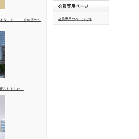
会員専用ページ
会員専用のページです
ようこそ！――今年度のか
正されました。