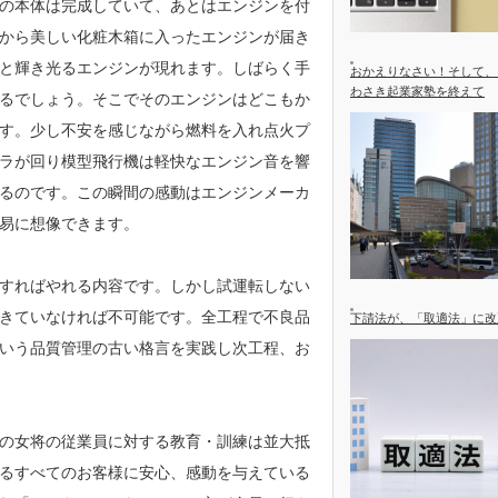
の本体は完成していて、あとはエンジンを付
から美しい化粧木箱に入ったエンジンが届き
と輝き光るエンジンが現れます。しばらく手
おかえりなさい！そして、
わさき起業家塾を終えて
るでしょう。そこでそのエンジンはどこもか
す。少し不安を感じながら燃料を入れ点火プ
ラが回り模型飛行機は軽快なエンジン音を響
るのです。この瞬間の感動はエンジンメーカ
易に想像できます。
すればやれる内容です。しかし試運転しない
きていなければ不可能です。全工程で不良品
下請法が、「取適法」に改
いう品質管理の古い格言を実践し次工程、お
の女将の従業員に対する教育・訓練は並大抵
るすべてのお客様に安心、感動を与えている