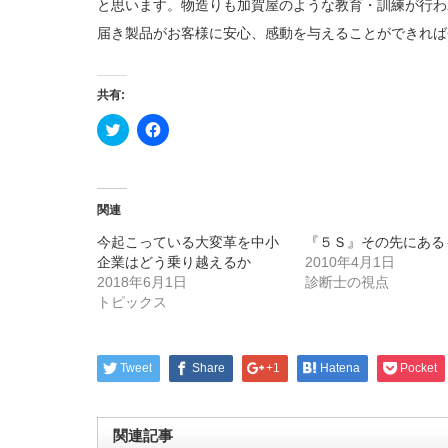
と思います。物造りも加賀屋のような教育・訓練が行わ
届き製品がお客様に安心、感動を与えることができれば
共有:
ク
Facebook
リ
で
ッ
共
ク
有
し
す
て
る
Twitter
に
関連
で
は
共
ク
今起こっている大変革を中小
『５Ｓ』その先にある
有
リ
(新
ッ
企業はどう乗り越えるか
2010年4月1日
し
ク
2018年6月1日
い
し
診断士の視点
ウ
て
トピックス
ィ
く
ン
だ
ド
さ
ウ
い
で
(新
Tweet
Share
+1
Hatena
Pocket
開
し
き
い
ま
ウ
す)
ィ
ン
関連記事
ド