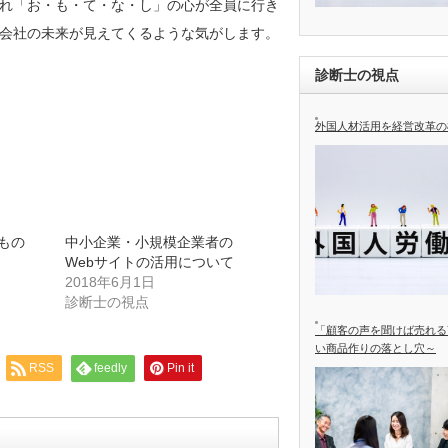
れ「お・も・て・な・し」の心が全員に行き
会社の未来が見えてくるような気がします。
診断士の視点
外国人材活用を経営改革の
もの
中小企業・小規模企業者の
Webサイトの活用について
2018年6月1日
診断士の視点
「顧客の声を聞けば売れる
い商品作りの落とし穴～
RSS
feedly
Pin it