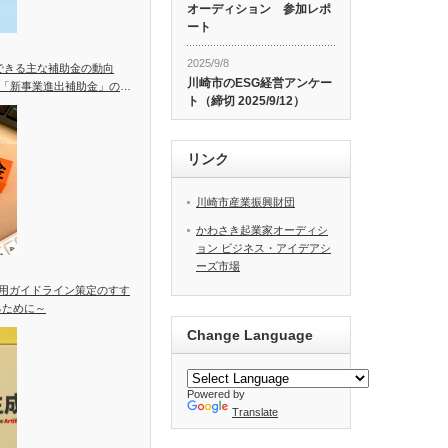
オーディション 参加レポ
ート
2025/9/8
用できる主な補助金の動向
川崎市のESG経営アンケー
「新事業進出補助金」の統
ト（締切 2025/9/12）
リンク
川崎市産業振興財団
かわさき起業家オーディシ
ョン ビジネス・アイデアシ
ーズ市場
活用ガイドライン策定のすす
るために～
Change Language
Powered by
Translate