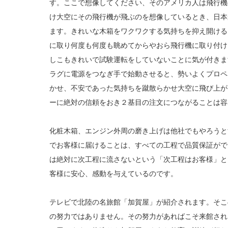
す。ここで想像してください、そのアメリカ人は飛行機
け大空にその飛行機が飛ぶのを想像しているとき、日本
ます。きれいな木箱をワクワクする気持ちを抑え開ける
に取り何度も何度も眺めてからやおら飛行機に取り付け
しこもきれいで試験運転をしていないことに気が付きま
ラグに電源をつなぎ手で始動させると、勢いよくプロペ
かせ、不安であった気持ちを蹴散らかせ大空に飛び上が
ーに絶対の信頼をおき２基目の注文につながることは容
化粧木箱、エンジン外周の磨き上げは他社でもやろうと
でお客様に届けることは、すべての工程で品質保証がで
は絶対に次工程に流さないという「次工程はお客様」と
客様に安心、感動を与えているのです。
テレビで北陸の名旅館「加賀屋」が紹介されます。そこ
の努力ではありません。その努力があればこそ来館され