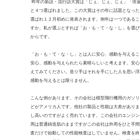
昨年の新語・流行語大賞は「じぇ、じぇ、じぇ」「倍
と４つ選ばれました。この大賞はその年に話題となった
選ばれ１２月初めに発表されます。例年は一つであるこ
すか、私が選ぶとすれば「お・も・て・な・し」を選び
からです。
「お・も・て・な・し」とは人に安心、感動を与えるこ
安心、感動を与えられたら素晴らしいと考えます。安心
えてみてください。造り手はそれを手にした人を思い浮
感動を与えるとは限りません。
こんな例があります。その会社は模型飛行機用のガソリ
どがアメリカ人です。他社の製品と性能は大差がありま
し高いのですがよく売れています。この会社のエンジン
周は普通鋳造肌のままですがこの会社は外周をひと手間
査だけで始動しての性能検査はしていません。検査を終