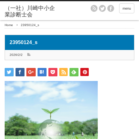
menu
Home
23950124_s
23950124_s
2026/2/2