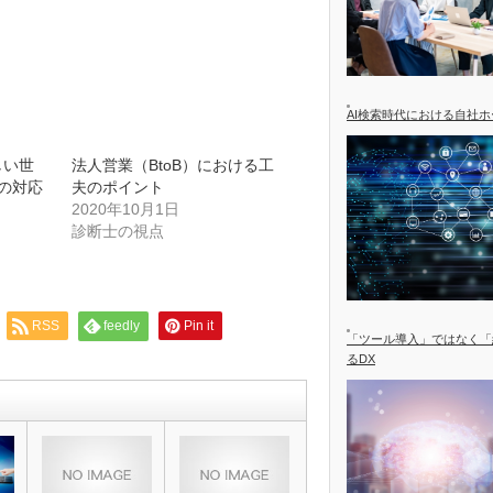
AI検索時代における自社
新しい世
法人営業（BtoB）における工
の対応
夫のポイント
2020年10月1日
診断士の視点
RSS
feedly
Pin it
「ツール導入」ではなく「
るDX