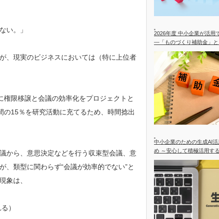
ない。」
2026年度 中小企業が活
―「ものづくり補助金」と
合を中心に―
が、現実のビジネスにおいては（特に上位者
に権限移譲と会議の効率化をプロジェクトと
間の15％を研究活動に充てるため、時間捻出
中小企業のための生成AI
め ～安心して積極活用す
議から、意思決定などを行う収束型会議、意
が、類型に関わらず“会議が効率的でない”と
現象は、
れる）