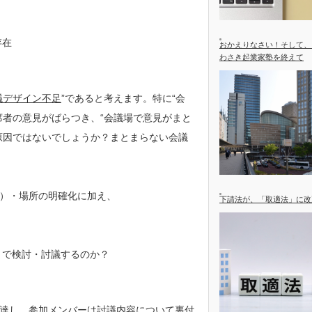
存在
おかえりなさい！そして、
わさき起業家塾を終えて
議デザイン不足
”であると考えます。特に“会
席者の意見がばらつき、“会議場で意見がまと
原因ではないでしょうか？まとまらない会議
）・場所の明確化に加え、
下請法が、「取適法」に改
まで検討・討議するのか？
達し、参加メンバーは討議内容について裏付