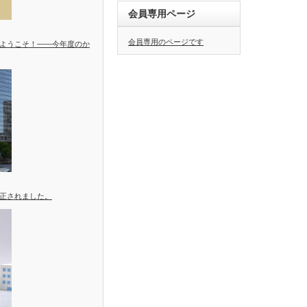
会員専用ページ
会員専用のページです
ようこそ！――今年度のか
正されました。