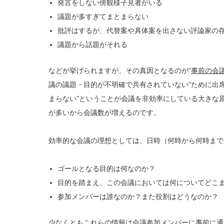
発言をしない傍観様子見者がいる
議題が多すぎてまとまらない
批評はするが、代替案や具体案を出さない評論家の
議題から話題がそれる
などが挙げられますが、その真因となるのが“
事前の会
議の議題・目的が不明確で共有されていない”ために出
まらない”ということが会議を非効率にしている大きな
が多いから会議数が増えるのです。
効率的な会議の理想としては、日時（何時から何時まで
ゴールとなる目的は何なのか？
目的を踏まえ、この会議においては何についてどこ
参加メンバーは誰なのか？また役割はどうなのか？
少なくともこれらの情報は会議参加メンバーに事前に通