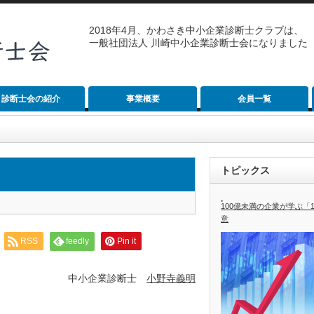
2018年4月、かわさき中小企業診断士クラブは、
一般社団法人 川崎中小企業診断士会になりました
診断士会の紹介
事業概要
会員一覧
トピックス
100億未満の企業が学ぶ「
意
RSS
feedly
Pin it
中小企業診断士
小野寺義明