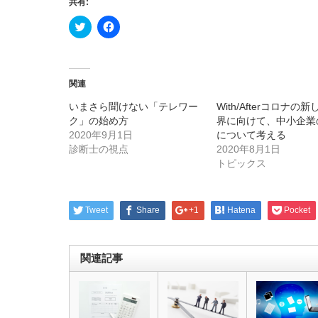
共有:
ク
Facebook
リ
で
ッ
共
ク
有
し
す
て
る
Twitter
に
関連
で
は
共
ク
いまさら聞けない「テレワー
With/Afterコロナの
有
リ
(新
ッ
ク」の始め方
界に向けて、中小企業
し
ク
2020年9月1日
い
し
について考える
ウ
て
診断士の視点
2020年8月1日
ィ
く
ン
だ
トピックス
ド
さ
ウ
い
で
(新
開
し
き
い
Tweet
Share
+1
Hatena
Pocket
ま
ウ
す)
ィ
ン
ド
ウ
関連記事
で
開
き
ま
す)