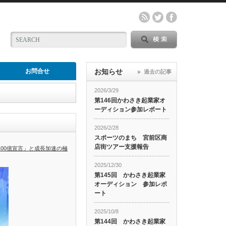
お問合せ
お知らせ
過去の記事
2026/3/29
第146回かわさき起業家オ
ーディション参加レポート
2026/2/28
スポーツのまち 宮前区商
店街ツアー支援報告
100億宣言」と成長加速の極
2025/12/30
第145回 かわさき起業家
オーディション 参加レポ
ート
2025/10/8
第144回 かわさき起業家