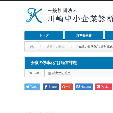
トップ
理事長挨拶
診断士の視点
“会議の効率化”は経営課題
“会議の効率化”は経営課題
2012/3/1
診断士の視点
Tweet
Share
+1
Hatena
Pocket