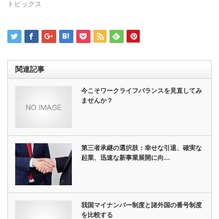
トピックス
ド
ウ
で
開
き
ま
す)
関連記事
今こそワークライフバランスを見直してみ
ませんか？
第三者承継の選択肢：幸せな引退、確実な
起業、迅速な新事業展開に向…
我国マイナンバー制度と諸外国の番号制度
を比較する