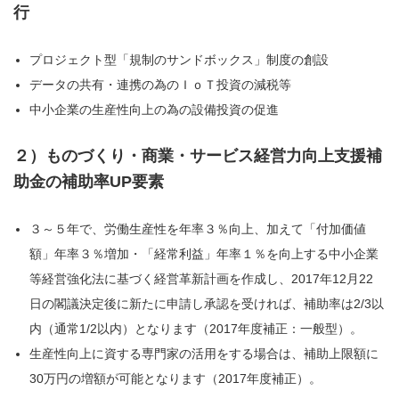
行
プロジェクト型「規制のサンドボックス」制度の創設
データの共有・連携の為のＩｏＴ投資の減税等
中小企業の生産性向上の為の設備投資の促進
２）ものづくり・商業・サービス経営力向上支援補
助金の補助率UP要素
３～５年で、労働生産性を年率３％向上、加えて「付加価値
額」年率３％増加・「経常利益」年率１％を向上する中小企業
等経営強化法に基づく経営革新計画を作成し、2017年12月22
日の閣議決定後に新たに申請し承認を受ければ、補助率は2/3以
内（通常1/2以内）となります（2017年度補正：一般型）。
生産性向上に資する専門家の活用をする場合は、補助上限額に
30万円の増額が可能となります（2017年度補正）。