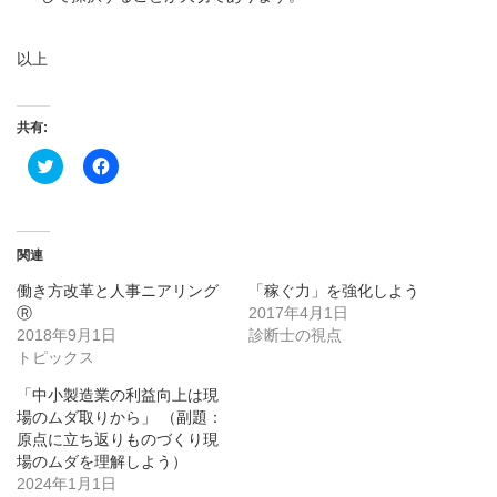
以上
共有:
ク
Facebook
リ
で
ッ
共
ク
有
し
す
て
る
Twitter
に
関連
で
は
共
ク
働き方改革と人事ニアリング
「稼ぐ力」を強化しよう
有
リ
(新
ッ
Ⓡ
2017年4月1日
し
ク
2018年9月1日
い
し
診断士の視点
ウ
て
トピックス
ィ
く
ン
だ
ド
さ
「中小製造業の利益向上は現
ウ
い
場のムダ取りから」 （副題：
で
(新
開
し
原点に立ち返りものづくり現
き
い
場のムダを理解しよう）
ま
ウ
す)
ィ
2024年1月1日
ン