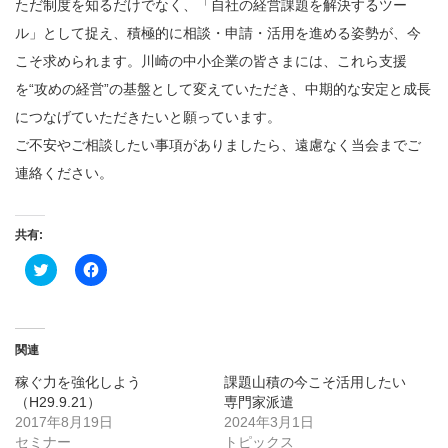
ただ制度を知るだけでなく、「自社の経営課題を解決するツー
ル」として捉え、積極的に相談・申請・活用を進める姿勢が、今
こそ求められます。川崎の中小企業の皆さまには、これら支援
を“攻めの経営”の基盤として変えていただき、中期的な安定と成長
につなげていただきたいと願っています。
ご不安やご相談したい事項がありましたら、遠慮なく当会までご
連絡ください。
共有:
ク
Facebook
リ
で
ッ
共
ク
有
し
す
て
る
Twitter
に
関連
で
は
共
ク
稼ぐ力を強化しよう
課題山積の今こそ活用したい
有
リ
(新
ッ
（H29.9.21）
専門家派遣
し
ク
2017年8月19日
い
し
2024年3月1日
ウ
て
セミナー
トピックス