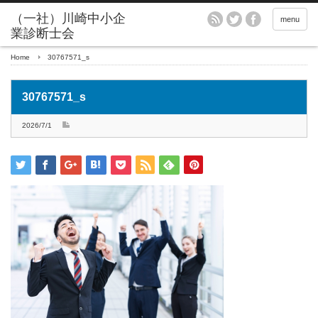
menu
Home
30767571_s
30767571_s
2026/7/1