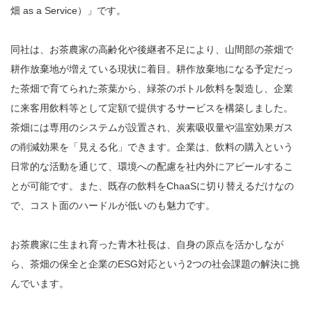
畑 as a Service）」です。
同社は、お茶農家の高齢化や後継者不足により、山間部の茶畑で
耕作放棄地が増えている現状に着目。耕作放棄地になる予定だっ
た茶畑で育てられた茶葉から、緑茶のボトル飲料を製造し、企業
に来客用飲料等として定額で提供するサービスを構築しました。
茶畑には専用のシステムが設置され、炭素吸収量や温室効果ガス
の削減効果を「見える化」できます。企業は、飲料の購入という
日常的な活動を通じて、環境への配慮を社内外にアピールするこ
とが可能です。また、既存の飲料をChaaSに切り替えるだけなの
で、コスト面のハードルが低いのも魅力です。
お茶農家に生まれ育った青木社長は、自身の原点を活かしなが
ら、茶畑の保全と企業のESG対応という2つの社会課題の解決に挑
んでいます。